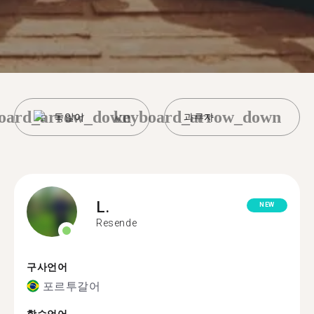
oard_arrow_down
keyboard_arrow_down
독일어
과루자
L.
NEW
Resende
구사언어
포르투갈어