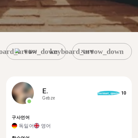
oard_arrow_down
keyboard_arrow_down
독일어
게브제
E.
10
format_quote
Gebze
구사언어
독일어
영어