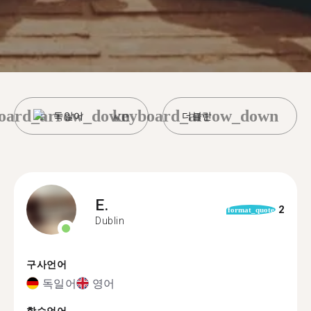
oard_arrow_down
keyboard_arrow_down
독일어
더블린
E.
2
format_quote
Dublin
구사언어
독일어
영어