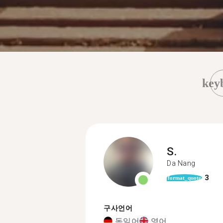
key
S.
Da Nang
3
format_quote
구사언어
독일어
영어