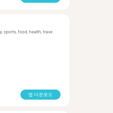
y, sports, food, health, trave...
앱 다운로드