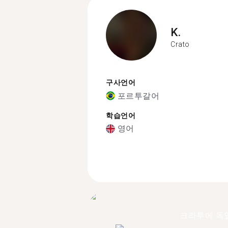
K.
Crato
구사언어
포르투갈어
학습언어
영어
크라투에 독