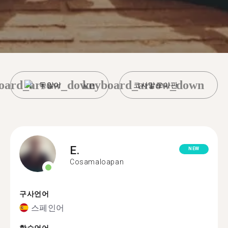
oard_arrow_down
keyboard_arrow_down
독일어
코사말로아판
E.
NEW
Cosamaloapan
구사언어
스페인어