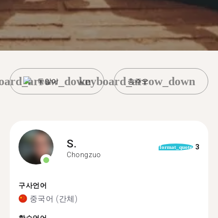
oard_arrow_down
keyboard_arrow_down
독일어
총주오
S.
3
format_quote
Chongzuo
구사언어
중국어 (간체)