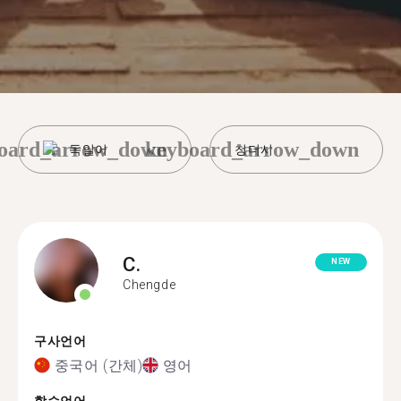
oard_arrow_down
keyboard_arrow_down
독일어
청더시
C.
NEW
Chengde
구사언어
중국어 (간체)
영어