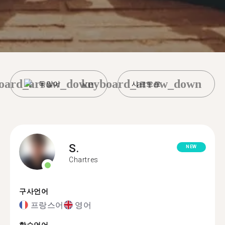
oard_arrow_down
keyboard_arrow_down
독일어
샤르트르
S.
NEW
Chartres
구사언어
프랑스어
영어