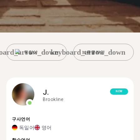
oard_arrow_down
keyboard_arrow_down
독일어
브루클라인
J.
NEW
Brookline
구사언어
독일어
영어