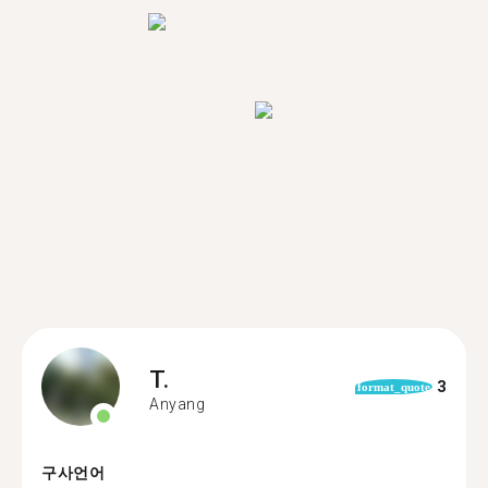
T.
3
format_quote
Anyang
구사언어