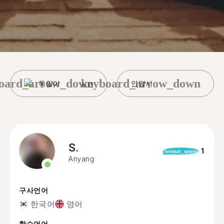
oard_arrow_down
keyboard_arrow_down
독일어
안양시
S.
1
format_quote
Anyang
구사언어
한국어
영어