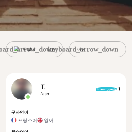
oard_arrow_down
keyboard_arrow_down
독일어
아쟁
T.
1
format_quote
Agen
구사언어
프랑스어
영어