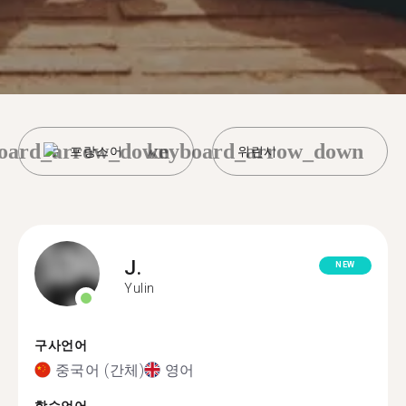
oard_arrow_down
keyboard_arrow_down
프랑스어
위린시
J.
NEW
Yulin
구사언어
중국어 (간체)
영어