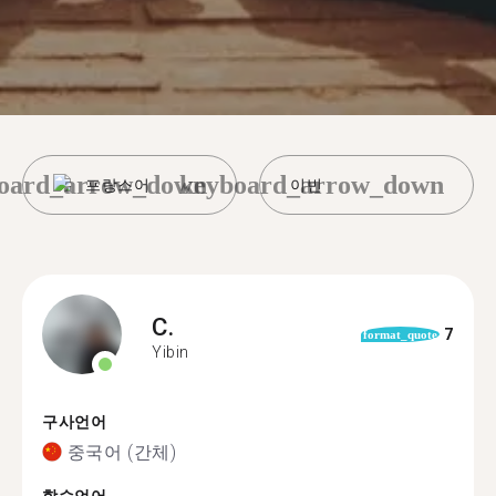
oard_arrow_down
keyboard_arrow_down
프랑스어
이빈
C.
7
format_quote
Yibin
구사언어
중국어 (간체)