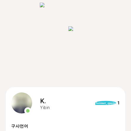
K.
1
format_quote
Yibin
구사언어