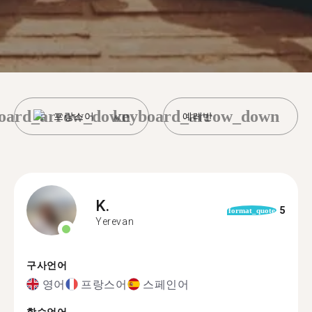
oard_arrow_down
keyboard_arrow_down
프랑스어
예레반
K.
5
format_quote
Yerevan
구사언어
영어
프랑스어
스페인어