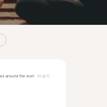
s around the worl...
더 보기