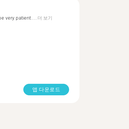
e very patient.....
더 보기
앱 다운로드