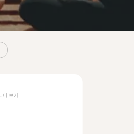
..
더 보기