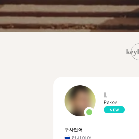
key
I.
Pskov
NEW
구사언어
러시아어