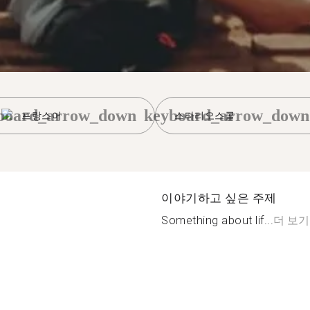
board_arrow_down
keyboard_arrow_down
프랑스어
스타리오스콜
이야기하고 싶은 주제
Something about lif...
더 보기