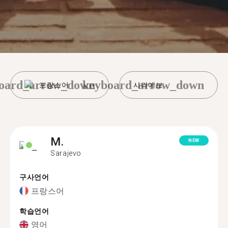
oard_arrow_down
keyboard_arrow_down
프랑스어
사라예보
M.
NEW
Sarajevo
구사언어
프랑스어
학습언어
영어