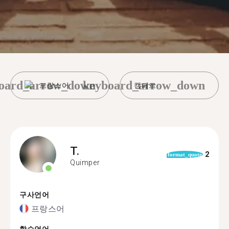
oard_arrow_down
keyboard_arrow_down
프랑스어
캥페르
T.
2
format_quote
Quimper
구사언어
프랑스어