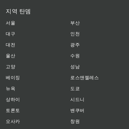
지역 탄뎀
서울
부산
대구
인천
대전
광주
울산
수원
고양
성남
베이징
로스앤젤레스
뉴욕
도쿄
상하이
시드니
토론토
밴쿠버
오사카
창원