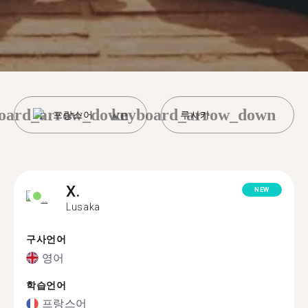
oard_arrow_down
keyboard_arrow_down
프랑스어
루사카
X.
NEW
Lusaka
구사언어
영어
학습언어
프랑스어