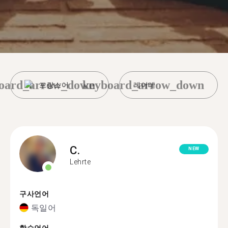
oard_arrow_down
keyboard_arrow_down
프랑스어
레어테
C.
NEW
Lehrte
구사언어
독일어