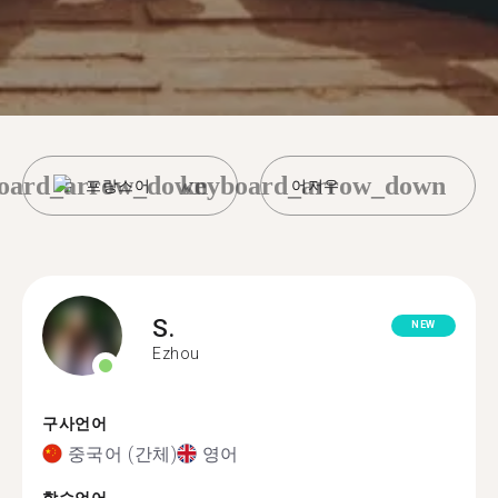
oard_arrow_down
keyboard_arrow_down
프랑스어
어저우
S.
NEW
Ezhou
구사언어
중국어 (간체)
영어