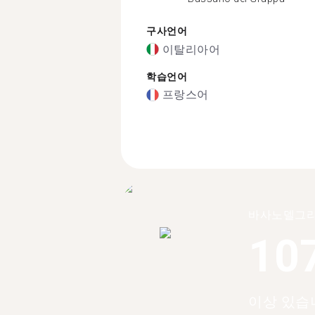
구사언어
이탈리아어
학습언어
프랑스어
바사노델그라
10
이상 있습