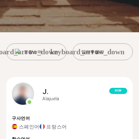
oard_arrow_down
keyboard_arrow_down
프랑스어
알라후엘라
J.
NEW
Alajuela
구사언어
스페인어
프랑스어