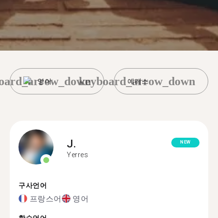
oard_arrow_down
keyboard_arrow_down
영어
예레스
J.
NEW
Yerres
구사언어
프랑스어
영어