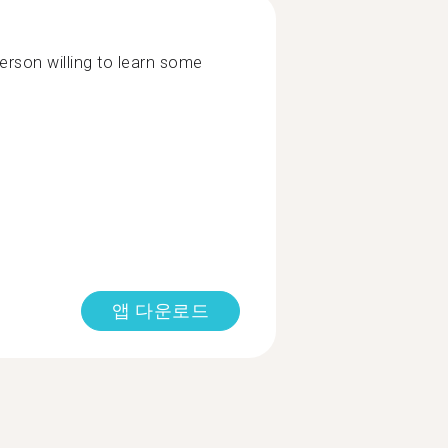
rson willing to learn some
앱 다운로드