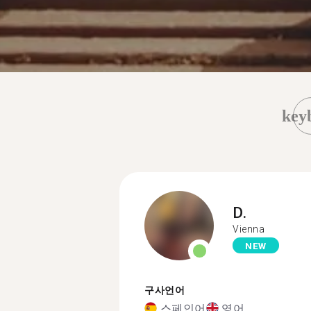
key
D.
Vienna
NEW
구사언어
스페인어
영어