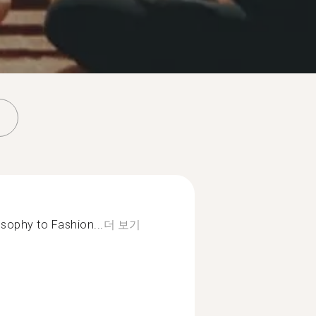
osophy to Fashion...
더 보기