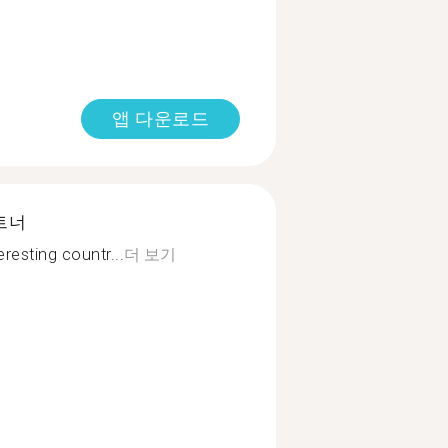
앱 다운로드
트너
resting countr...
더 보기