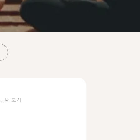
...
더 보기