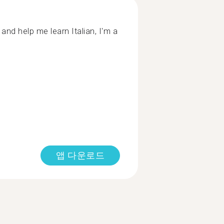
nd help me learn Italian, I'm a
앱 다운로드