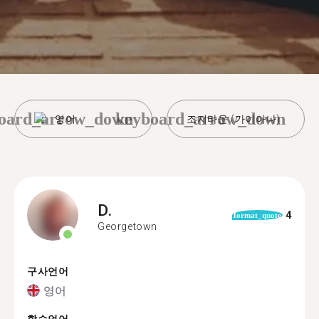
oard_arrow_down
keyboard_arrow_down
영어
조지타운 (가이아나)
D.
4
format_quote
Georgetown
구사언어
영어