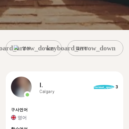
oard_arrow_down
keyboard_arrow_down
영어
캘거리
I.
3
format_quote
Calgary
구사언어
영어