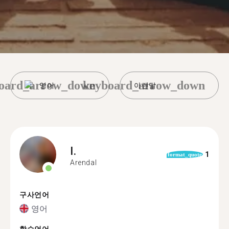
oard_arrow_down
keyboard_arrow_down
영어
아렌달
I.
1
format_quote
Arendal
구사언어
영어