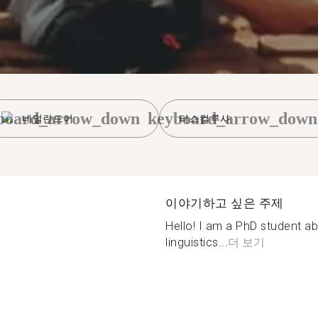
board_arrow_down
keyboard_arrow_down
네덜란드어
터스컬루사
이야기하고 싶은 주제
Hello! I am a PhD student ab
linguistics...
더 보기