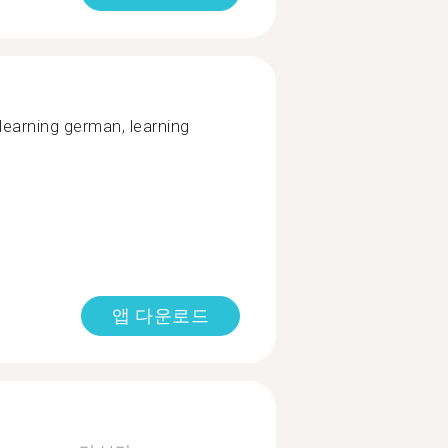
 learning german, learning
앱 다운로드