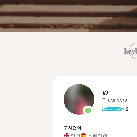
key
W.
Tuscaloosa
2
format_quote
구사언어
영어
스페인어