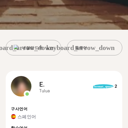
oard_arrow_down
keyboard_arrow_down
네덜란드어
툴루아
E.
2
format_quote
Tulua
구사언어
스페인어