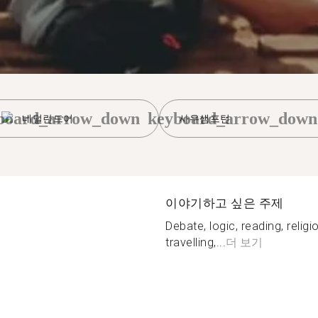
board_arrow_down
keyboard_arrow_down
네덜란드어
사우샘프턴
이야기하고 싶은 주제
Debate, logic, reading, relig
travelling,...
더 보기