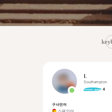
key
I.
Southampton
4
format_quote
구사언어
스페인어