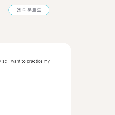
앱 다운로드
ly so I want to practice my