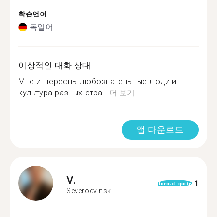
학습언어
독일어
이상적인 대화 상대
Мне интересны любознательные люди и
культура разных стра...
더 보기
앱 다운로드
V.
1
format_quote
Severodvinsk