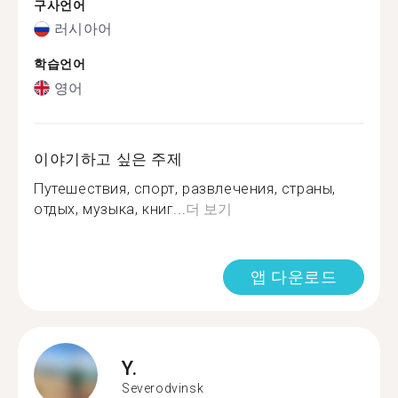
구사언어
러시아어
학습언어
영어
이야기하고 싶은 주제
Путешествия, спорт, развлечения, страны,
отдых, музыка, книг...
더 보기
앱 다운로드
Y.
Severodvinsk