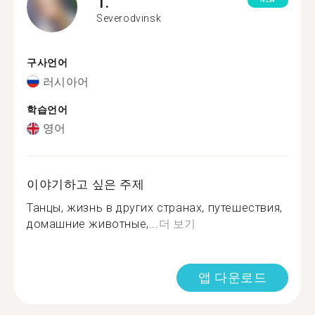
T.
NEW
Severodvinsk
구사언어
러시아어
학습언어
영어
이야기하고 싶은 주제
Танцы, жизнь в других странах, путешествия,
домашние животные,...
더 보기
앱 다운로드