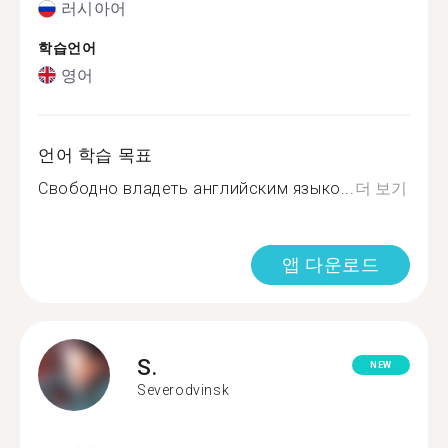
러시아어
학습언어
영어
언어 학습 목표
Свободно владеть английским языко...
더 보기
앱 다운로드
S.
NEW
Severodvinsk