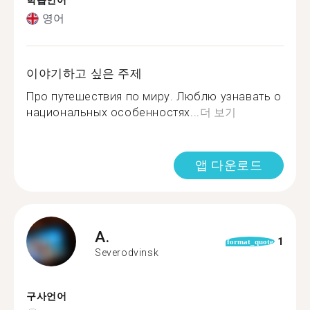
학습언어
영어
이야기하고 싶은 주제
Про путешествия по миру. Люблю узнавать о
национальных особенностях...
더 보기
앱 다운로드
A.
1
format_quote
Severodvinsk
구사언어