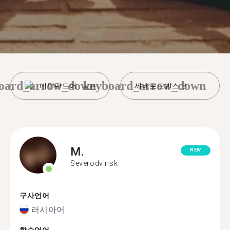
oard_arrow_down
keyboard_arrow_down
네덜란드어
세베로드빈스크
M.
NEW
Severodvinsk
구사언어
러시아어