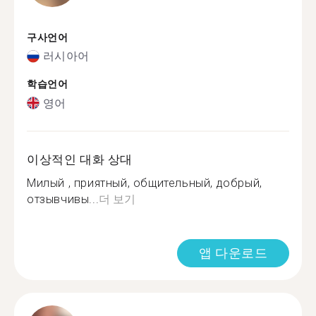
구사언어
러시아어
학습언어
영어
이상적인 대화 상대
Милый , приятный, общительный, добрый,
отзывчивы...
더 보기
앱 다운로드