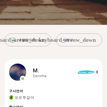
oard_arrow_down
keyboard_arrow_down
네덜란드어
세히냐
M.
3
format_quote
Serrinha
구사언어
포르투갈어