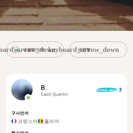
oard_arrow_down
keyboard_arrow_down
네덜란드어
생캉탱
B.
2
format_quote
Saint-Quentin
구사언어
프랑스어
풀라어