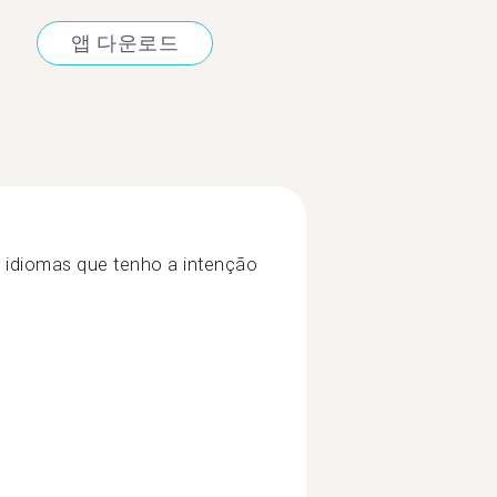
앱 다운로드
s idiomas que tenho a intenção