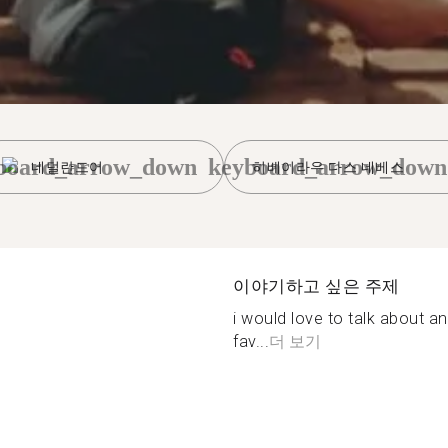
board_arrow_down
keyboard_arrow_down
네덜란드어
히베이라우 다스 네베스
이야기하고 싶은 주제
i would love to talk about an
fav...
더 보기