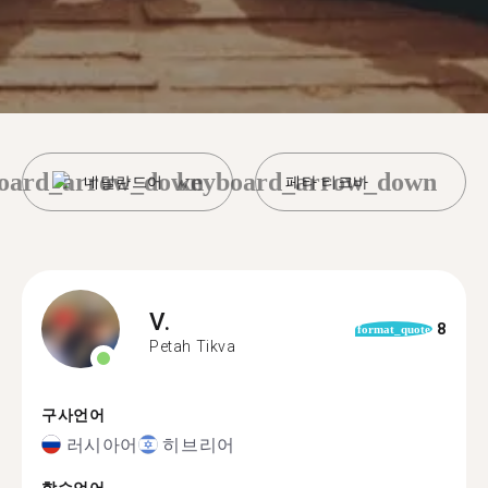
oard_arrow_down
keyboard_arrow_down
네덜란드어
페타 티크바
V.
8
format_quote
Petah Tikva
구사언어
러시아어
히브리어