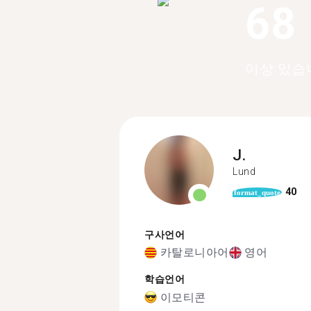
68
이상 있습
J.
Lund
40
format_quote
구사언어
카탈로니아어
영어
학습언어
이모티콘