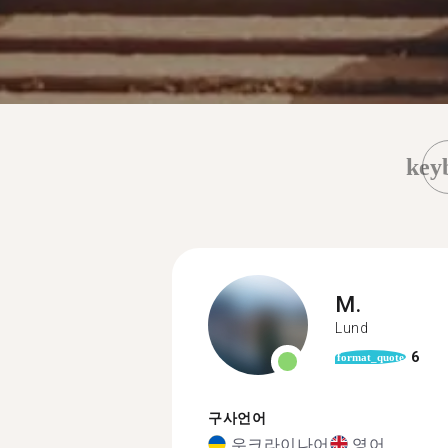
key
M.
Lund
6
format_quote
구사언어
우크라이나어
영어