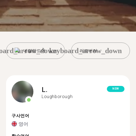
oard_arrow_down
keyboard_arrow_down
네덜란드어
러프버러
L.
NEW
Loughborough
구사언어
영어