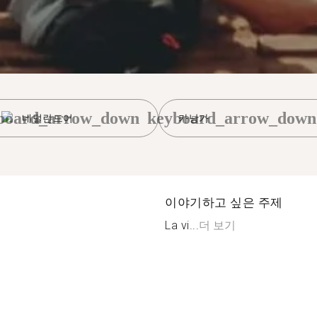
board_arrow_down
keyboard_arrow_down
네덜란드어
카낭가
이야기하고 싶은 주제
La vi...
더 보기