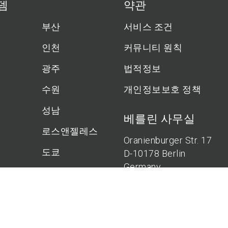
뎀
약관
부산
서비스 조건
인천
커뮤니티 원칙
광주
법적정보
수원
개인정보보호 정책
성남
베를린 사무실
로스앤젤레스
Oranienburger Str. 17
도쿄
D-10178 Berlin
Germany
시드니
밴쿠버
하노버 사무실
창원
Bölschestr. 21