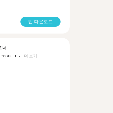
앱 다운로드
트너
есованны...
더 보기