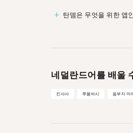
<a href=/ko/learn/dutch/l
탄뎀은 무엇을 위한 앱
href=/ko/learn/dutc
탄뎀은 서로의 모국어를 가르치는
에서 왔습니다.
네덜란드어를 배울 
킨샤사
루붐바시
음부지 마