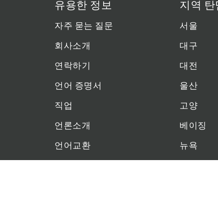
유용한 정보
지역 탄
자주 묻는 질문
서울
회사소개
대구
연락하기
대전
언어 증명서
울산
직업
고양
언론소개
베이징
언어교환
뉴욕
상하이
소셜미디어
토론토
오사카