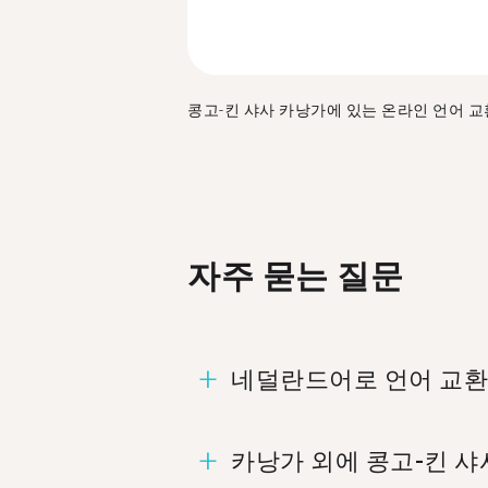
콩고-킨 샤사 카낭가에 있는 온라인 언어 교
자주 묻는 질문
네덜란드어로 언어 교환
카낭가에는 1,369명의 멤버
카낭가 외에 콩고-킨 샤