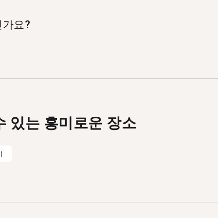
ubumbashi />루붐바시, <a href=/ko/learn/dutch/kinshas
인가요?
h/mbuji-mayi />음부지 마이 등에서도 네덜란드어 탄뎀 파트
 언어 교환 앱입니다. 매달 50만 명 이상이 탄뎀을 방문
수 있는 흥미로운 장소
이