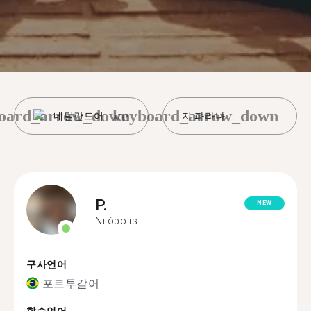
oard_arrow_down
keyboard_arrow_down
네덜란드어
지 파라나
P.
NEW
Nilópolis
구사언어
포르투갈어