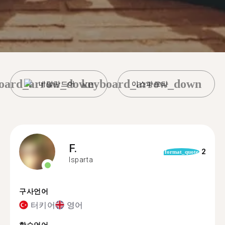
oard_arrow_down
keyboard_arrow_down
네덜란드어
이스파르타
F.
2
format_quote
Isparta
구사언어
터키어
영어