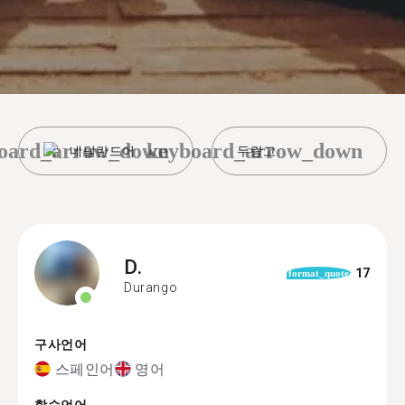
oard_arrow_down
keyboard_arrow_down
네덜란드어
두랑고
D.
17
format_quote
Durango
구사언어
스페인어
영어