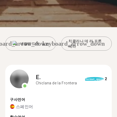
치클라나 데 라 프론
oard_arrow_down
keyboard_arrow_down
네덜란드어
테라
E.
2
format_quote
Chiclana de la Frontera
구사언어
스페인어