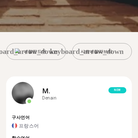
oard_arrow_down
keyboard_arrow_down
네덜란드어
샤트네말라브리
M.
NEW
Denain
구사언어
프랑스어