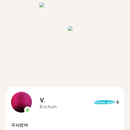
V.
6
format_quote
Bochum
구사언어