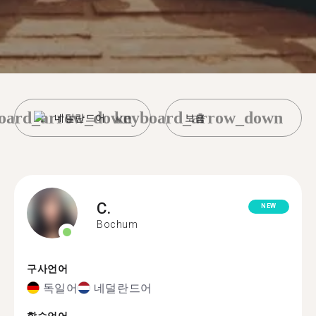
oard_arrow_down
keyboard_arrow_down
네덜란드어
보훔
C.
NEW
Bochum
구사언어
독일어
네덜란드어