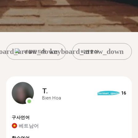
oard_arrow_down
keyboard_arrow_down
네덜란드어
비엔호아
T.
16
format_quote
Bien Hoa
구사언어
베트남어