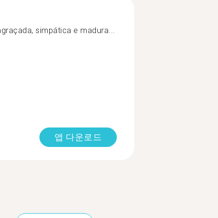
graçada, simpática e madura...
앱 다운로드