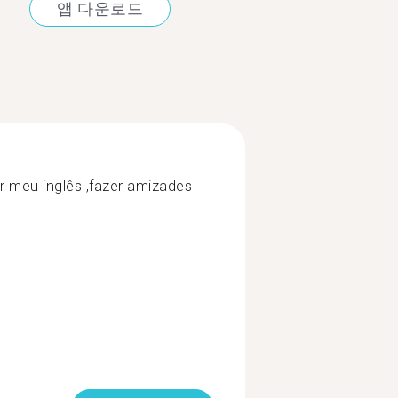
앱 다운로드
r meu inglês ,fazer amizades