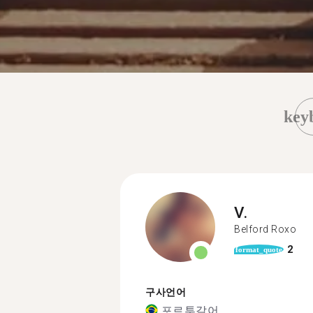
key
V.
Belford Roxo
2
format_quote
구사언어
포르투갈어