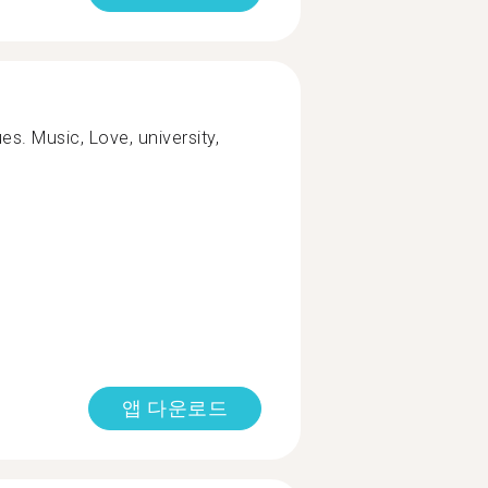
ues. Music, Love, university,
앱 다운로드